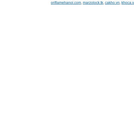
oriflamehanoi.com
,
marzolock.tk
,
cakho.vn
,
khoca.