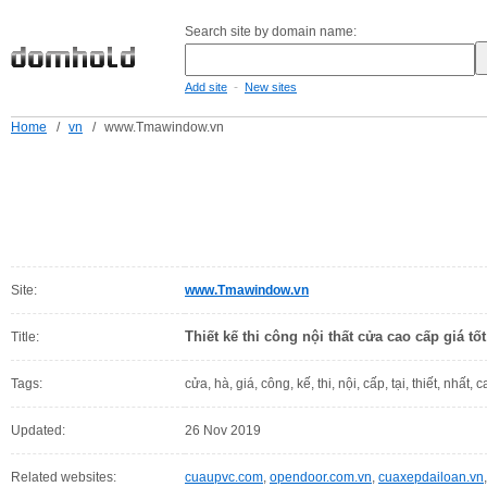
Search site by domain name:
-
Add site
New sites
Home
/
vn
/
www.Tmawindow.vn
Site:
www.Tmawindow.vn
Thiết kế thi công nội thất cửa cao cấp giá tốt
Title:
Tags:
cửa, hà, giá, công, kế, thi, nội, cấp, tại, thiết, nhất, ca
Updated:
26 Nov 2019
Related websites:
cuaupvc.com
,
opendoor.com.vn
,
cuaxepdailoan.vn