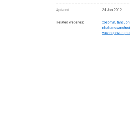
Updated:
24 Jan 2012
Related websites:
xosof.vn
,
tancuon
nhahangsangtuo
vachnganvanpho