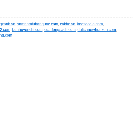
gxanh.vn
,
samnamtuhanquoc.com
,
cakho.vn
,
keosocola.com
,
i2.com
,
bunhuyenchi.com
,
cuadongsach.com
,
dulichnewhorizon.com
,
ng.com