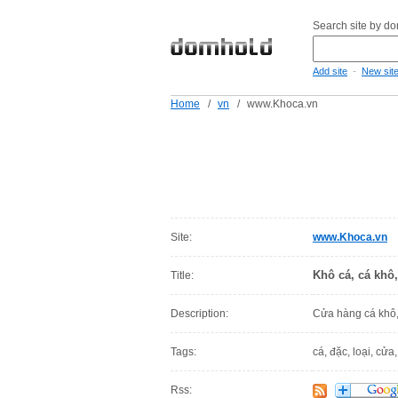
Search site by d
-
Add site
New sit
Home
/
vn
/
www.Khoca.vn
Site:
www.Khoca.vn
Khô cá, cá khô,
Title:
Description:
Cửa hàng cá khô, 
Tags:
cá, đặc, loại, cửa
Rss: