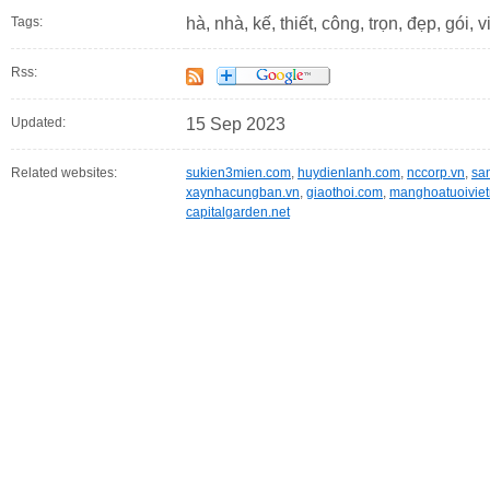
Tags:
hà, nhà, kế, thiết, công, trọn, đẹp, gói, v
Rss:
Updated:
15 Sep 2023
Related websites:
sukien3mien.com
,
huydienlanh.com
,
nccorp.vn
,
sa
xaynhacungban.vn
,
giaothoi.com
,
manghoatuoivie
capitalgarden.net