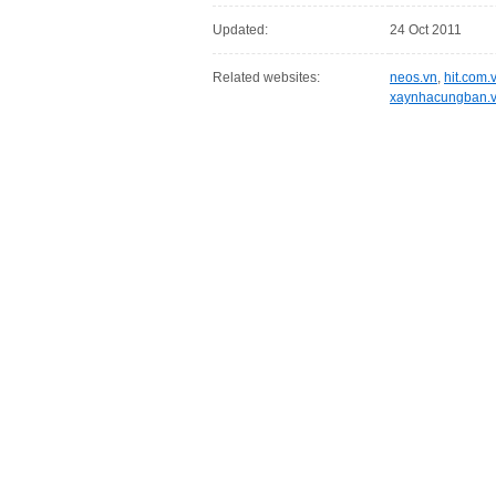
Updated:
24 Oct 2011
Related websites:
neos.vn
,
hit.com.
xaynhacungban.