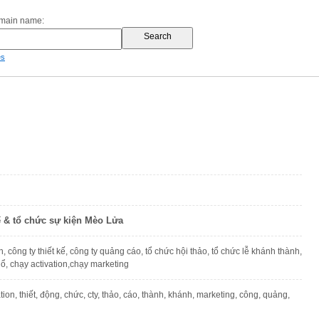
omain name:
es
kế & tổ chức sự kiện Mèo Lửa
n, công ty thiết kế, công ty quảng cáo, tổ chức hội thảo, tổ chức lễ khánh thành,
hổ, chạy activation,chạy marketing
ivation, thiết, động, chức, cty, thảo, cáo, thành, khánh, marketing, công, quảng,