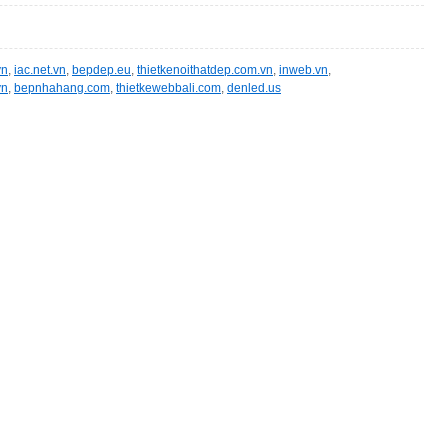
vn
,
iac.net.vn
,
bepdep.eu
,
thietkenoithatdep.com.vn
,
inweb.vn
,
vn
,
bepnhahang.com
,
thietkewebbali.com
,
denled.us