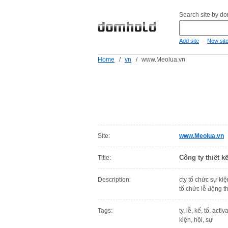
Search site by d
-
Add site
New sit
Home
/
vn
/
www.Meolua.vn
Site:
www.Meolua.vn
Công ty thiết 
Title:
Description:
cty tổ chức sự kiệ
tổ chức lễ động t
Tags:
ty, lễ, kế, tổ, act
kiện, hội, sự