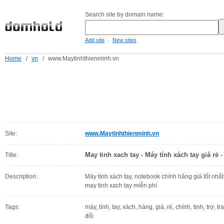
Search site by domain name:
-
Add site
New sites
Home
/
vn
/
www.Maytinhthienminh.vn
Site:
www.Maytinhthienminh.vn
May tinh xach tay - Máy tính xách tay giá rẻ -
Title:
Description:
Máy tính xách tay, notebook chính hãng giá tốt nhất.
may tinh xach tay miễn phí
Tags:
máy, tính, tay, xách, hàng, giá, rẻ, chính, tinh, trợ, tr
đổi