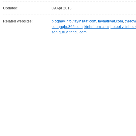
Updated:
09 Apr 2013
Related websites:
bloghay.info
,
tayinsaat.com
,
tayhafriyat.com
,
theroy
congnghe365.com
,
kinhnhom.com
,
hotbot.vitinhcu
sonique.vitinhcu.com