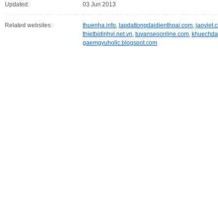
Updated:
03 Jun 2013
Related websites:
thuenha.info
,
lapdattongdaidienthoai.com
,
jaoviet.
thietbidinhvi.net.vn
,
tuvanseoonline.com
,
khuechda
gaemgyuholic.blogspot.com