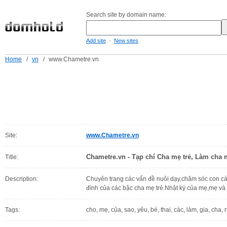
Search site by domain name:
-
Add site
New sites
Home
/
vn
/
www.Chametre.vn
Site:
www.Chametre.vn
Chametre.vn - Tạp chí Cha mẹ trẻ, Làm cha
Title:
Description:
Chuyên trang các vấn đề nuôi dạy,chăm sóc con c
đình của các bậc cha mẹ trẻ.Nhật ký của mẹ,mẹ v
Tags:
cho, mẹ, của, sao, yêu, bé, thai, các, làm, gia, cha, 